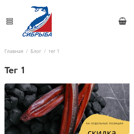
Главная
Блог
тег 1
тег 1