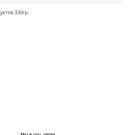
ктов 330гр.
Мы в соц. сетях