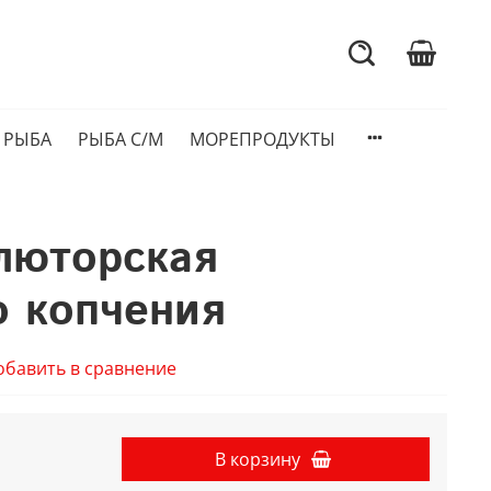
 РЫБА
РЫБА С/М
МОРЕПРОДУКТЫ
люторская
о копчения
обавить в сравнение
В корзину