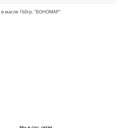
 в масле 160гр. "БОНОМАР"
Мы в соц. сетях