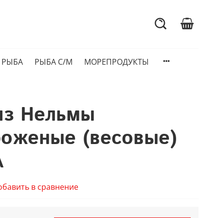
 РЫБА
РЫБА С/М
МОРЕПРОДУКТЫ
из Нельмы
оженые (весовые)
А
обавить в сравнение